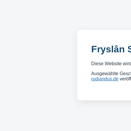
Fryslân 
Diese Website wird 
Ausgewählte Gesch
rudiandus.de
veröff