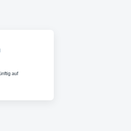
n
nftig auf