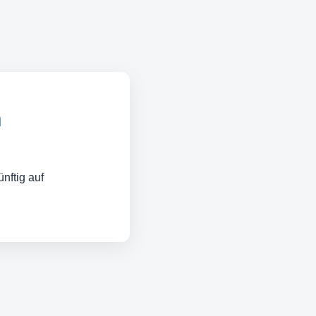
n
nftig auf