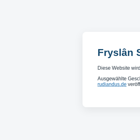
Fryslân 
Diese Website wird 
Ausgewählte Gesch
rudiandus.de
veröff